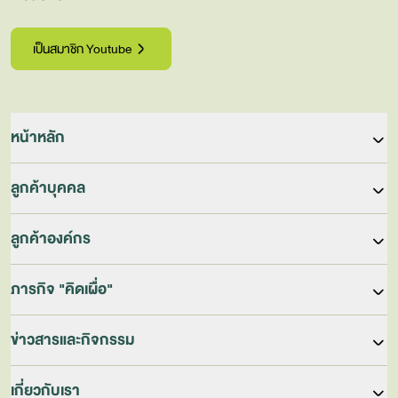
เป็นสมาชิก Youtube
หน้าหลัก
เข้าสู่ระบบ
ลูกค้าบุคคล
ลงทะเบียน
Online Self Learning (LearnDi for THAIs)
ลูกค้าองค์กร
Competency & Assessment
Competency & Assessment
ภารกิจ "คิดเผื่อ"
หลักสูตรสำหรับผู้บริหาร
In-House Training
Public Training
AIS Academy X BOI STEM++
ข่าวสารและกิจกรรม
Learning Solutions
PEOPLE TECH CLUB
•
LearnDi (Digital Learning Platform)
ข่าวสารและกิจกรรม
เกี่ยวกับเรา
JUMP THAILAND