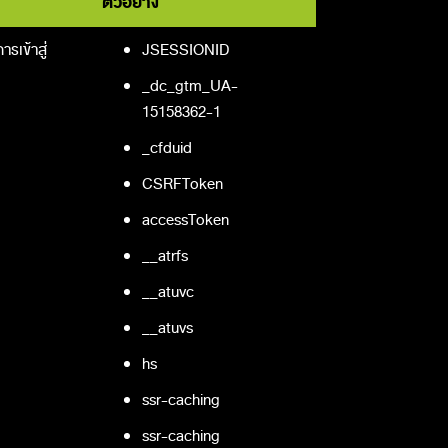
ตัวอย่าง
รเข้าสู่
JSESSIONID
_dc_gtm_UA-
15158362-1
_cfduid
CSRFToken
accessToken
__atrfs
__atuvc
__atuvs
hs
ssr-caching
ssr-caching