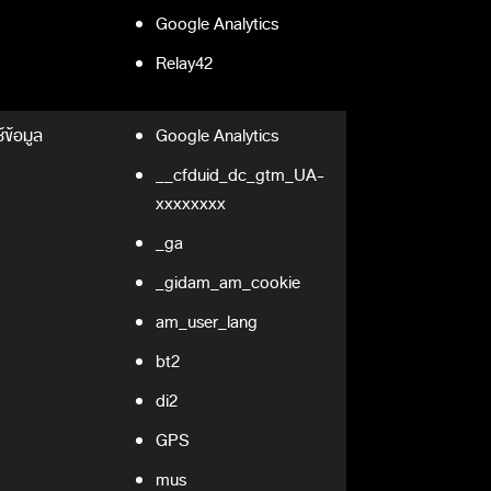
Google Analytics
Relay42
้ข้อมูล
Google Analytics
__cfduid_dc_gtm_UA-
xxxxxxxx
_ga
_gidam_am_cookie
am_user_lang
bt2
di2
GPS
mus