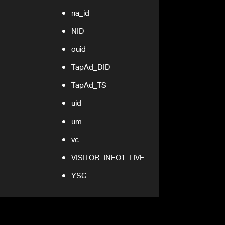
na_id
NID
ouid
TapAd_DID
TapAd_TS
uid
um
vc
VISITOR_INFO1_LIVE
YSC