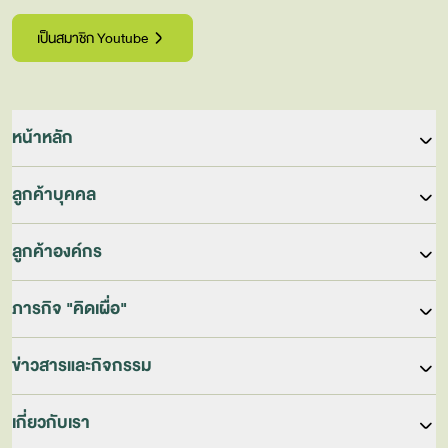
เป็นสมาชิก Youtube
หน้าหลัก
เข้าสู่ระบบ
ลูกค้าบุคคล
ลงทะเบียน
Online Self Learning (LearnDi for THAIs)
ลูกค้าองค์กร
Competency & Assessment
Competency & Assessment
ภารกิจ "คิดเผื่อ"
หลักสูตรสำหรับผู้บริหาร
In-House Training
Public Training
AIS Academy X BOI STEM++
ข่าวสารและกิจกรรม
Learning Solutions
PEOPLE TECH CLUB
•
LearnDi (Digital Learning Platform)
ข่าวสารและกิจกรรม
เกี่ยวกับเรา
JUMP THAILAND
•
ReadDi (KM Platform)