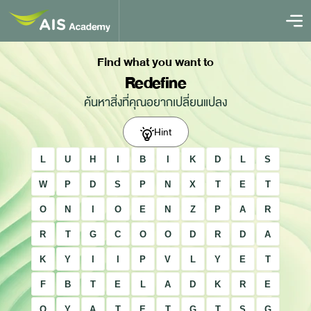
Find what you want to
Redefine
ค้นหาสิ่งที่คุณอยากเปลี่ยนแปลง
Hint
L
U
H
I
B
I
K
D
L
S
W
P
D
S
P
N
X
T
E
T
O
N
I
O
E
N
Z
P
A
R
R
T
G
C
O
O
D
R
D
A
K
Y
I
I
P
V
L
Y
E
T
F
B
T
E
L
A
D
K
R
E
O
Y
A
T
E
T
G
T
S
G