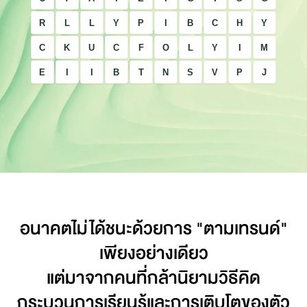
R
L
L
Y
P
I
B
C
H
Y
C
K
U
C
F
O
L
Y
I
M
E
I
I
B
T
N
S
V
P
J
อนาคตไม่ได้ชนะด้วยการ "ตามเทรนด์"
เพียงอย่างเดียว
แต่มาจากคนที่กล้านิยามวิธีคิด
กระบวนการเรียนรู้และการเติบโตของตัว